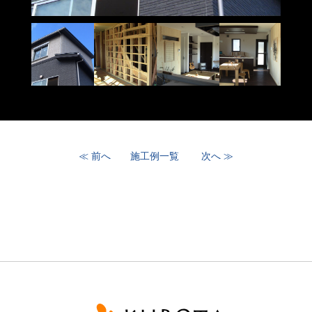
≪ 前へ
施工例一覧
次へ ≫